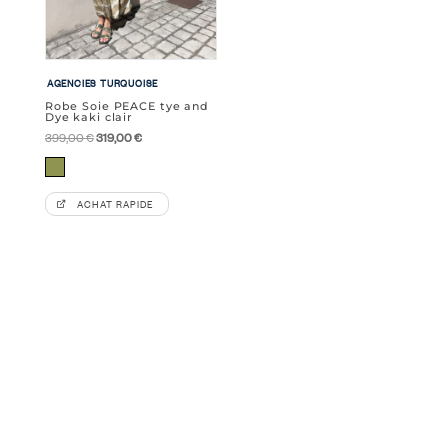
AGENCIES TURQUOISE
Robe Soie PEACE tye and
Dye kaki clair
Le
Le
399,00
€
319,00
€
prix
prix
Kaki
initial
actuel
ACHAT RAPIDE
était :
est :
399,00 €.
319,00 €.