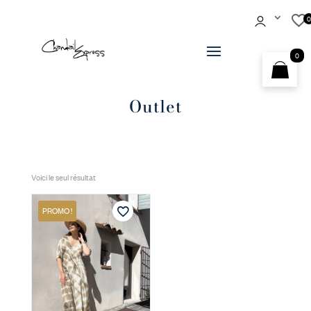
0
Outlet
Voici le seul résultat
PROMO !