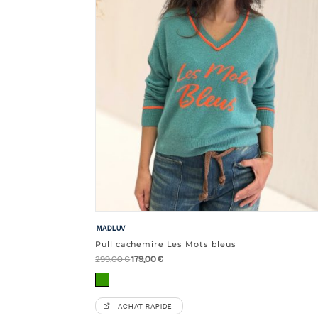
MADLUV
Pull cachemire Les Mots bleus
Le
Le
299,00
€
179,00
€
prix
prix
Vert
initial
actuel
ACHAT RAPIDE