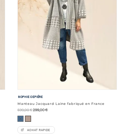
SOPHIE CEPIÉRE
Manteau Jacquard Laine fabriqué en France
Le
Le
599,00
€
299,00
€
prix
prix
Bleu Marine
Taupe
initial
actuel
ACHAT RAPIDE