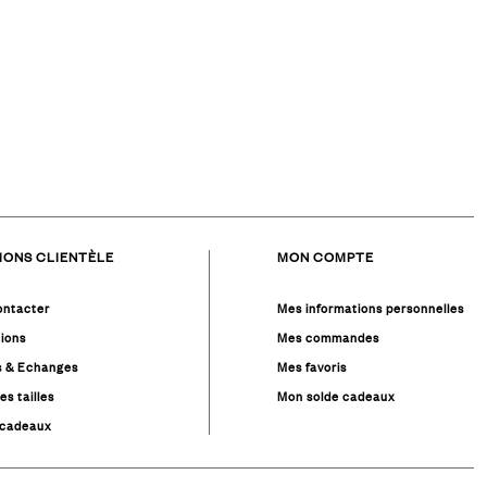
était :
est :
599,00 €.
299,00 €.
IONS CLIENTÈLE
MON COMPTE
ontacter
Mes informations personnelles
ions
Mes commandes
s & Echanges
Mes favoris
es tailles
Mon solde cadeaux
 cadeaux