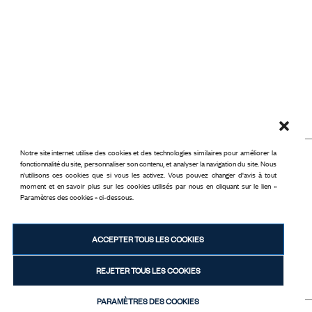
Notre site internet utilise des cookies et des technologies similaires pour améliorer la
fonctionnalité du site, personnaliser son contenu, et analyser la navigation du site. Nous
NOUS JOINDRE
n'utilisons ces cookies que si vous les activez. Vous pouvez changer d'avis à tout
moment et en savoir plus sur les cookies utilisés par nous en cliquant sur le lien «
+33 (0) 4 93 39 80 36
Paramètres des cookies » ci-dessous.
28 rue Meynadier
ACCEPTER TOUS LES COOKIES
06400 Cannes
REJETER TOUS LES COOKIES
PARAMÈTRES DES COOKIES