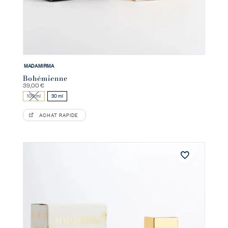
MADAMIRMA
Bohémienne
39,00
€
100 ml
30 ml
ACHAT RAPIDE