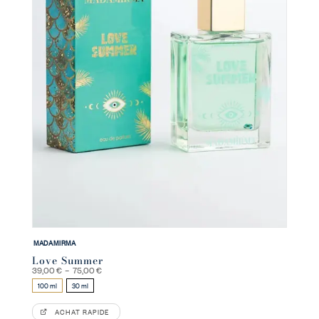
MADAMIRMA
Love Summer
Plage
39,00
€
–
75,00
€
de
100 ml
30 ml
prix :
39,00 €
à
ACHAT RAPIDE
75,00 €