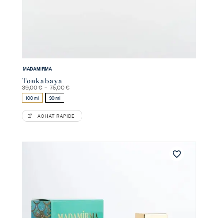
MADAMIRMA
Tonkabaya
Plage
39,00
€
–
75,00
€
de
100 ml
30 ml
prix :
39,00 €
à
ACHAT RAPIDE
75,00 €