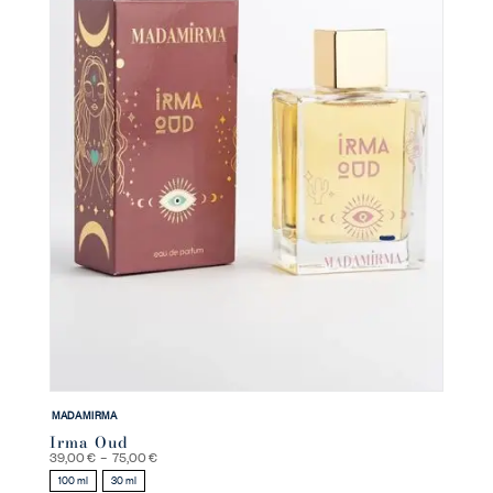
MADAMIRMA
Irma Oud
Plage
39,00
€
–
75,00
€
de
100 ml
30 ml
prix :