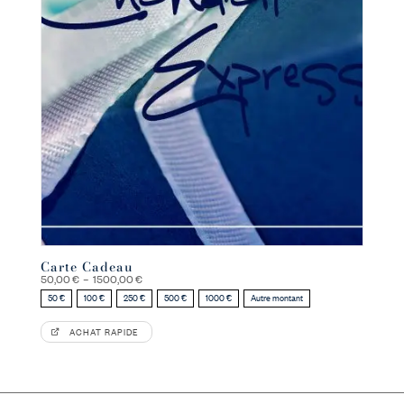
Carte Cadeau
Plage
50,00
€
–
1500,00
€
de
50 €
100 €
250 €
500 €
1000 €
Autre montant
prix :
50,00 €
à
ACHAT RAPIDE
1500,00 €