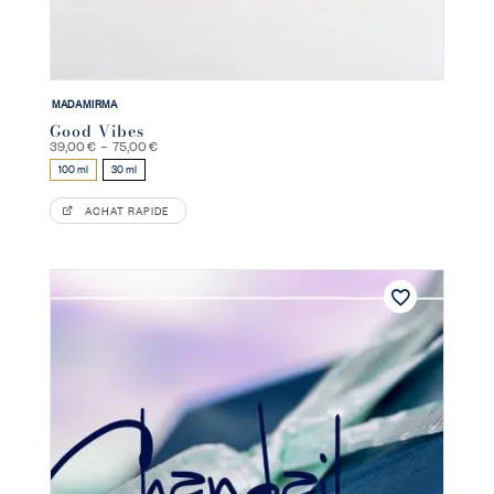
MADAMIRMA
Good Vibes
Plage
39,00
€
–
75,00
€
de
100 ml
30 ml
prix :
39,00 €
à
ACHAT RAPIDE
75,00 €