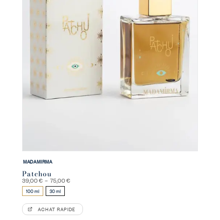
MADAMIRMA
Patchou
Plage
39,00
€
–
75,00
€
de
100 ml
30 ml
prix :
39,00 €
à
ACHAT RAPIDE
75,00 €