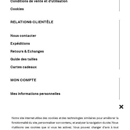
Conditions de vente et d’utilisation
Cookies
RELATIONS CLIENTÈLE
Nous contacter
Expéditions
Retours & Echanges
Guide des tailles
Cartes cadeaux
MON COMPTE
Mes informations personnelles
Mes commandes
Mes favoris
Mon solde cadeaux
Notre site internet utilise des cookies et des technologies similaires pour améliorer la
fonctionnalité du site, personnaliser son contenu, et analyser la navigation du site. Nous
n'utilisons ces cookies que si vous les activez. Vous pouvez changer d'avis à tout