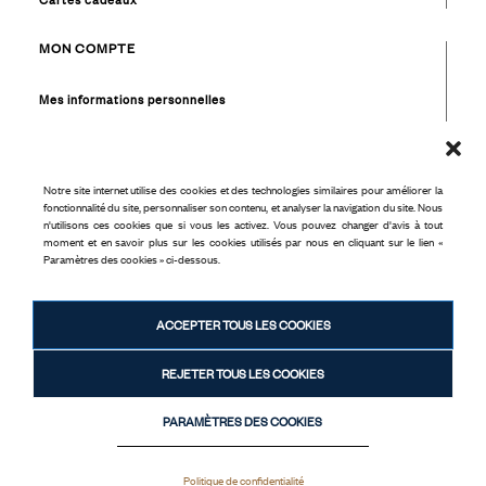
Cartes cadeaux
MON COMPTE
Mes informations personnelles
Mes commandes
Mes favoris
Mon solde cadeaux
Notre site internet utilise des cookies et des technologies similaires pour améliorer la
fonctionnalité du site, personnaliser son contenu, et analyser la navigation du site. Nous
n'utilisons ces cookies que si vous les activez. Vous pouvez changer d'avis à tout
NOUS JOINDRE
moment et en savoir plus sur les cookies utilisés par nous en cliquant sur le lien «
Paramètres des cookies » ci-dessous.
+33 (0) 4 93 39 80 36
ACCEPTER TOUS LES COOKIES
28 rue Meynadier
06400 Cannes
REJETER TOUS LES COOKIES
PARAMÈTRES DES COOKIES
Politique de confidentialité