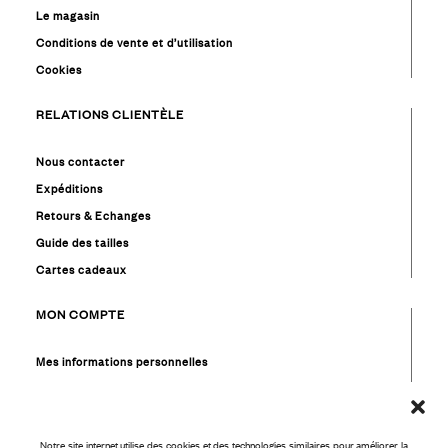
Le magasin
Conditions de vente et d’utilisation
Cookies
RELATIONS CLIENTÈLE
Nous contacter
Expéditions
Retours & Echanges
Guide des tailles
Cartes cadeaux
MON COMPTE
Mes informations personnelles
Mes commandes
Mes favoris
Mon solde cadeaux
Notre site internet utilise des cookies et des technologies similaires pour améliorer la