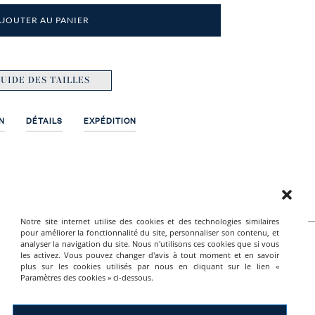
AJOUTER AU PANIER
UIDE DES TAILLES
N
DÉTAILS
EXPÉDITION
Notre site internet utilise des cookies et des technologies similaires
pour améliorer la fonctionnalité du site, personnaliser son contenu, et
analyser la navigation du site. Nous n'utilisons ces cookies que si vous
NOUS JOINDRE
les activez. Vous pouvez changer d'avis à tout moment et en savoir
plus sur les cookies utilisés par nous en cliquant sur le lien «
Paramètres des cookies » ci-dessous.
+33 (0) 4 93 39 80 36
es
28 rue Meynadier