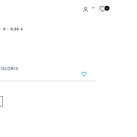
0 -
0,00
€
COLORIS
n