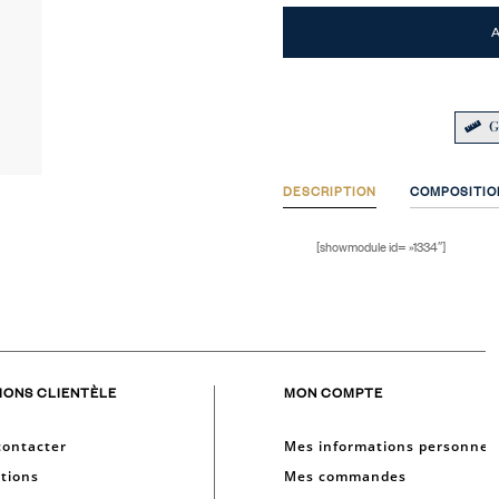
G
DESCRIPTION
COMPOSITIO
[showmodule id= »1334″]
IONS CLIENTÈLE
MON COMPTE
contacter
Mes informations personnell
tions
Mes commandes