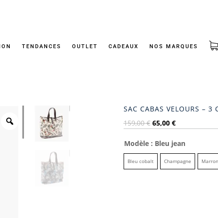
ION
TENDANCES
OUTLET
CADEAUX
NOS MARQUES
SAC CABAS VELOURS – 3 
Le
Le
159,00
€
65,00
€
prix
prix
Modèle
: Bleu jean
initial
actuel
était :
est :
Bleu cobalt
Champagne
Marro
159,00 €.
65,00 €.