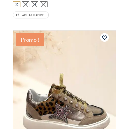
36
37
38
40
ACHAT RAPIDE
Promo !