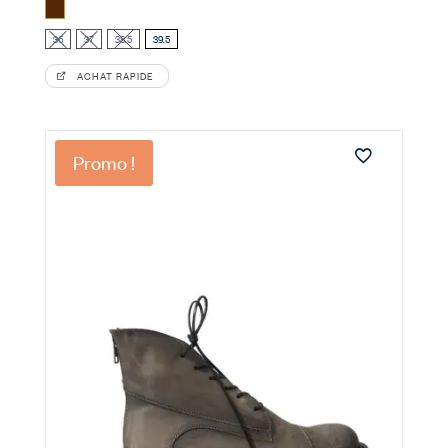
initial
actuel
Marron
était :
est :
189,00 €.
75,00 €.
36
37
38.5
39.5
ACHAT RAPIDE
Promo !