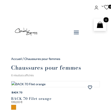
0
Accueil
/ Chaussures pour femmes
Chaussures pour femmes
Trié
6 résultats affichés
du
plus
récent
BACK 70
au
BACK 70 Filet orange
plus
139,00
€
ancien
Orange