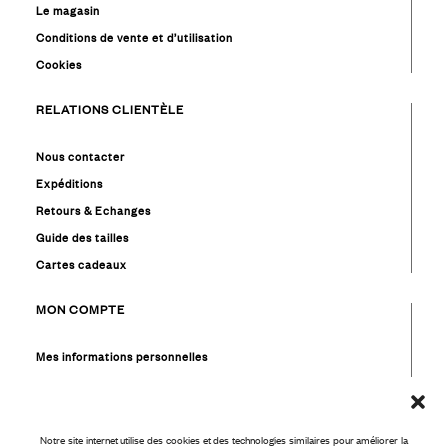
Le magasin
Conditions de vente et d’utilisation
Cookies
RELATIONS CLIENTÈLE
Nous contacter
Expéditions
Retours & Echanges
Guide des tailles
Cartes cadeaux
MON COMPTE
Mes informations personnelles
Mes commandes
Mes favoris
Mon solde cadeaux
Notre site internet utilise des cookies et des technologies similaires pour améliorer la