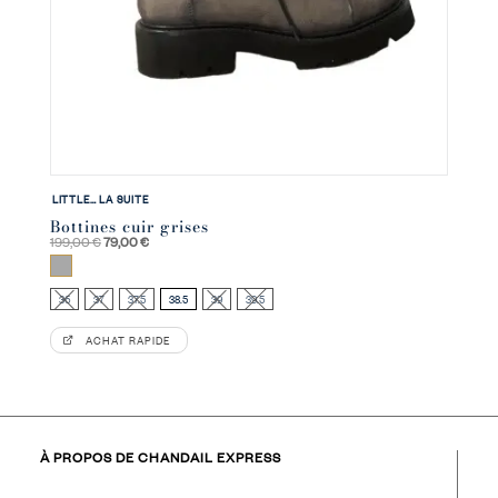
LITTLE… LA SUITE
Bottines cuir grises
Le
Le
199,00
€
79,00
€
prix
prix
initial
actuel
Gris
était :
est :
199,00 €.
79,00 €.
36
37
37.5
38.5
39
39.5
ACHAT RAPIDE
À PROPOS DE CHANDAIL EXPRESS