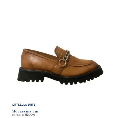
LITTLE… LA SUITE
Mocassins cuir
Le
Le
189,00
€
75,00
€
prix
prix