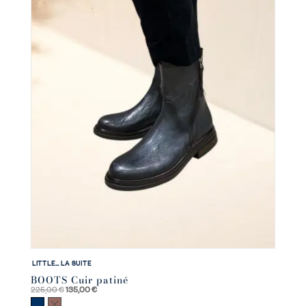
LITTLE… LA SUITE
BOOTS Cuir patiné
Le
Le
225,00
€
135,00
€
prix
prix