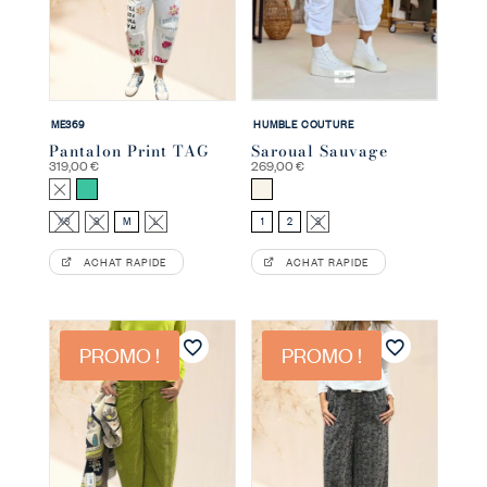
ME369
HUMBLE COUTURE
Pantalon Print TAG
Saroual Sauvage
319,00
€
269,00
€
Blanc
Turquoise
Ecru
XS
S
M
L
1
2
3
ACHAT RAPIDE
ACHAT RAPIDE
PROMO !
PROMO !