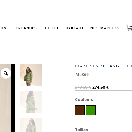
ION
TENDANCES
OUTLET
CADEAUX
NOS MARQUES
BLAZER EN MÉLANGE DE 
Me369
Le
Le
549,00
€
274,50
€
prix
prix
Couleurs
initial
actuel
était :
est :
Marron
Vert
549,00 €.
274,50 €.
Tailles