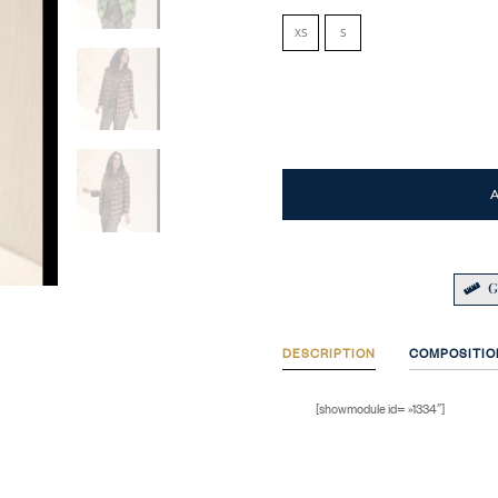
XS
S
G
DESCRIPTION
COMPOSITIO
[showmodule id= »1334″]