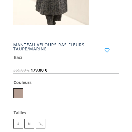
MANTEAU VELOURS RAS FLEURS
TAUPE/MARINE
Baci
Le
Le
359,00
€
179,00
€
prix
prix
Couleurs
initial
actuel
était :
est :
Taupe
359,00 €.
179,00 €.
Tailles
S
M
L